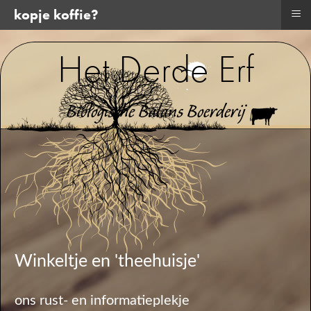
≡
kopje koffie?
Het Derde Erf
Biologische Balans Boerderij
Winkeltje en 'theehuisje'
ons rust- en informatieplekje