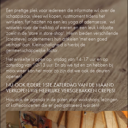
Een prettige plek voor iedereen die informatie wil over de
schaapskooi, vlees wil kopen, rustmoment tijdens het
winkelen, fijn nazitten na een les yoga of ademsessie, wil
wisselen voor de melktap of eieren en een leuk kadootje
zoekt in de 'store in store-shop'. Hierin bieden verschillende
(creatieve) ondernemers hun artikelen 'met een goed
verhaal' aan. Kleinschaligheid is hierbij de
gemeenschappelijke factor.
Het winkeltje is open op vrijdag van 14-17 uur en op
zaterdag van 10-13 uur. En als we tijd en zin hebben bij
mooi weer kan het maar zo zijn dat we ook de deuren
openen!
NU OOK IEDERE 1STE ZATERDAG VAN DE MAAND
VERKOPEN WE HEERLIJKE VERSGEBAKKEN CREPES!
Hou ook de agenda in de gaten voor workshops, lezingen
of koffieconcerten die er georganiseerd worden!