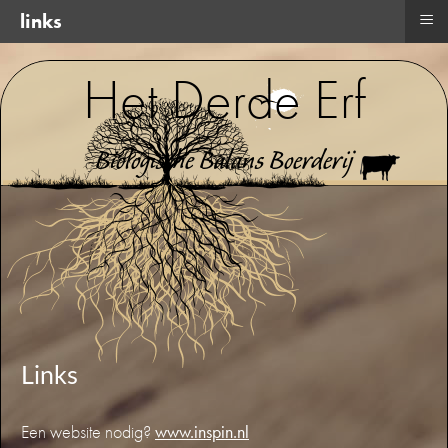
≡
links
Het Derde Erf
Biologische Balans Boerderij
Links
Een website nodig?
www.inspin.nl