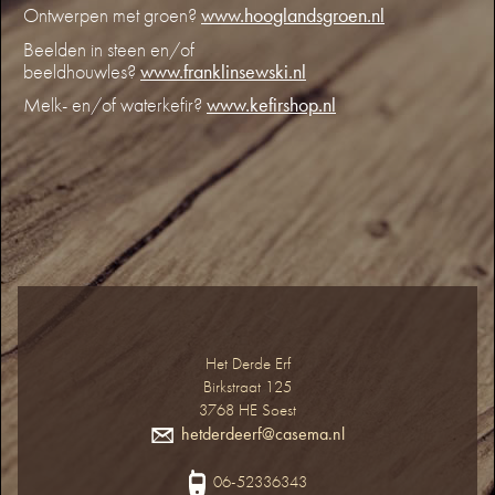
Ontwerpen met groen?
www.hooglandsgroen.nl
Beelden in steen en/of
beeldhouwles?
www.franklinsewski.nl
Melk- en/of waterkefir?
www.kefirshop.nl
Het Derde Erf
Birkstraat 125
3768 HE Soest
hetderdeerf@casema.nl
06-52336343