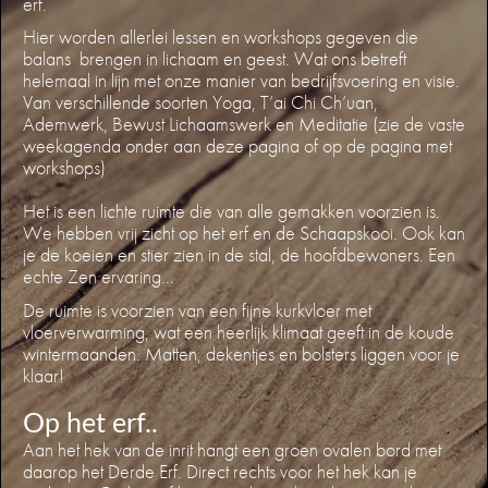
erf.
Hier worden allerlei lessen en workshops gegeven die
balans brengen in lichaam en geest. Wat ons betreft
helemaal in lijn met onze manier van bedrijfsvoering en visie.
Van verschillende soorten Yoga, T’ai Chi Ch’uan,
Ademwerk, Bewust Lichaamswerk en Meditatie (zie de vaste
weekagenda onder aan deze pagina of op de pagina met
workshops)
Het is een lichte ruimte die van alle gemakken voorzien is.
We hebben vrij zicht op het erf en de Schaapskooi. Ook kan
je de koeien en stier zien in de stal, de hoofdbewoners. Een
echte Zen ervaring...
De ruimte is voorzien van een fijne kurkvloer met
vloerverwarming, wat een heerlijk klimaat geeft in de koude
wintermaanden. Matten, dekentjes en bolsters liggen voor je
klaar!
Op het erf..
Aan het hek van de inrit hangt een groen ovalen bord met
daarop het Derde Erf. Direct rechts voor het hek kan je