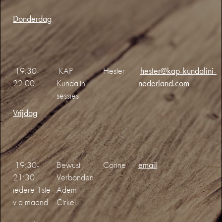
Donderdag
19.30-
KAP
Hester
hester@kap-kundalini-
22.00
Kundalini
nederland.com
sessies
Vrijdag
19:30-
Bewust
Corine
email
21:30
Verbonden
iedere 1ste
Adem
v.d maand
Cirkel