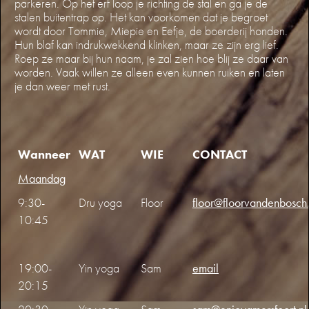
parkeren. Op het erf loop je richting de stal en ga je de
stalen buitentrap op. Het kan voorkomen dat je begroet
wordt door Tommie, Miepie en Eefje, de boerderij honden.
Hun blaf kan indrukwekkend klinken, maar ze zijn erg lief.
Roep ze maar bij hun naam, je zal zien hoe blij ze daar van
worden. Vaak willen ze alleen even kunnen ruiken en laten
je dan weer met rust.
Wanneer
WAT
WIE
CONTACT
Maandag
9:30-
Dru yoga
Floor
floor@floorvandenbosch.
10:45
19:00-
Yin yoga
Sam
email
20:15