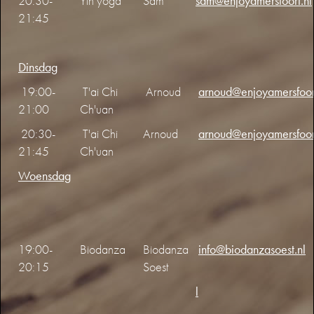
20:30-
Yin yoga
Sam
sam@enjoyamersfoort.nl
21:45
Dinsdag
19:00-
T'ai Chi
Arnoud
arnoud@enjoyamersfoort
21:00
Ch'uan
20:30-
T'ai Chi
Arnoud
arnoud@enjoyamersfoort
21:45
Ch'uan
Woensdag
19:00-
Biodanza
Biodanza
info@biodanzasoest.nl
20:15
Soest
l